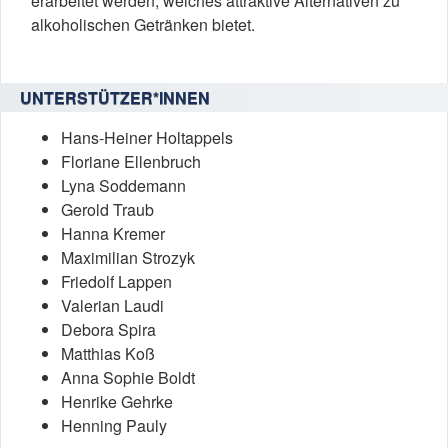
erarbeitet werden, welches attraktive Alternativen zu
alkoholischen Getränken bietet.
UNTERSTÜTZER*INNEN
Hans-Heiner Holtappels
Floriane Ellenbruch
Lyna Soddemann
Gerold Traub
Hanna Kremer
Maximilian Strozyk
Friedolf Lappen
Valerian Laudi
Debora Spira
Matthias Koß
Anna Sophie Boldt
Henrike Gehrke
Henning Pauly