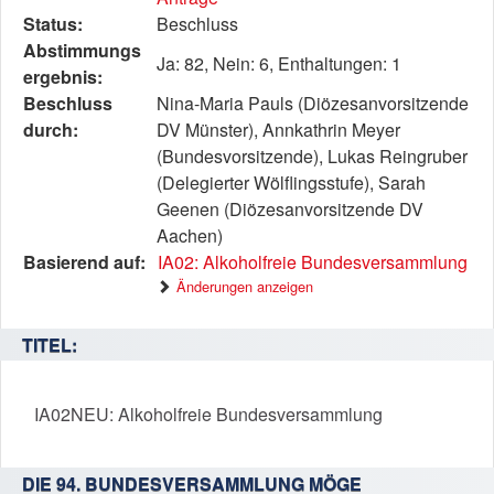
beschreibt
Status:
Beschluss
den
Abstimmungs
Ja: 82, Nein: 6, Enthaltungen: 1
Status,
ergebnis:
die
Beschluss
Nina-Maria Pauls (Diözesanvorsitzende
Antragstellerin
durch:
DV Münster), Annkathrin Meyer
und
(Bundesvorsitzende), Lukas Reingruber
verschiedene
(Delegierter Wölflingsstufe), Sarah
Rahmendaten
Geenen (Diözesanvorsitzende DV
zum
Aachen)
Antrag
Basierend auf:
IA02: Alkoholfreie Bundesversammlung
Änderungen anzeigen
TITEL:
IA02NEU: Alkoholfreie Bundesversammlung
DIE 94. BUNDESVERSAMMLUNG MÖGE