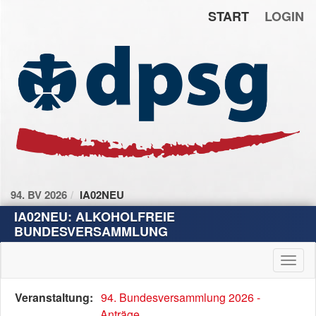
START
LOGIN
Zum Inhalt der Seite
Zur
Startseite
94. BV 2026
IA02NEU
IA02NEU: ALKOHOLFREIE
BUNDESVERSAMMLUNG
Haup
Diese
Veranstaltung:
94. Bundesversammlung 2026 -
Tabelle
Anträge