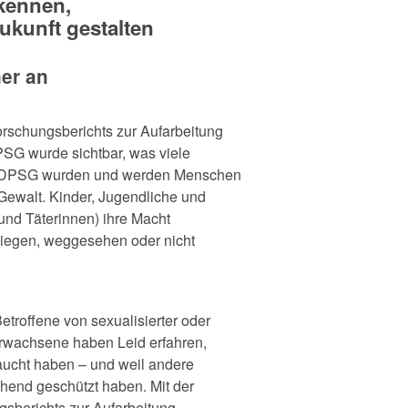
kennen,
kunft gestalten
ner an
orschungsberichts zur Aufarbeitung
DPSG wurde sichtbar, was viele
er DPSG wurden und werden Menschen
r Gewalt. Kinder, Jugendliche und
und Täterinnen) ihre Macht
iegen, weggesehen oder nicht
roffene von sexualisierter oder
 Erwachsene haben Leid erfahren,
raucht haben – und weil andere
hend geschützt haben. Mit der
sberichts zur Aufarbeitung