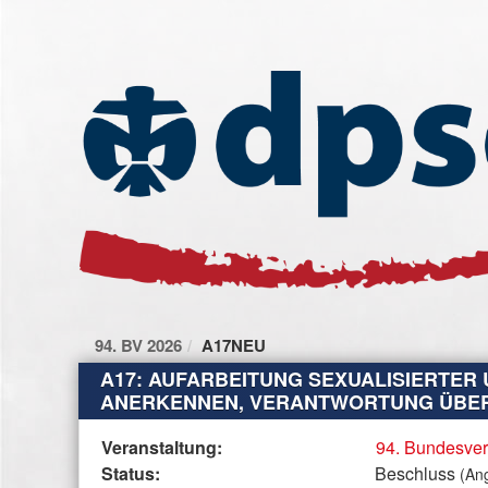
Zum Inhalt der Seite
Zur
Startseite
94. BV 2026
A17NEU
A17: AUFARBEITUNG SEXUALISIERTER 
ANERKENNEN, VERANTWORTUNG ÜBER
Diese
Veranstaltung:
94. Bundesve
Tabelle
Status:
Beschluss
(An