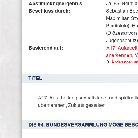
beschreibt
Abstimmungsergebnis:
Ja: 95, Nein: 
den
Beschluss durch:
Sebastian Bec
Status,
Maximilian St
die
Pfadistufe), H
Antragstellerin
(Diözesanvorsi
und
Jugendschutz)
verschiedene
Basierend auf:
A17: Aufarbeit
Rahmendaten
anerkennen, V
zum
Änderungen an
Antrag
TITEL:
A17: Aufarbeitung sexualisierter und spiritu
übernehmen, Zukunft gestalten
DIE 94. BUNDESVERSAMMLUNG MÖGE BESC