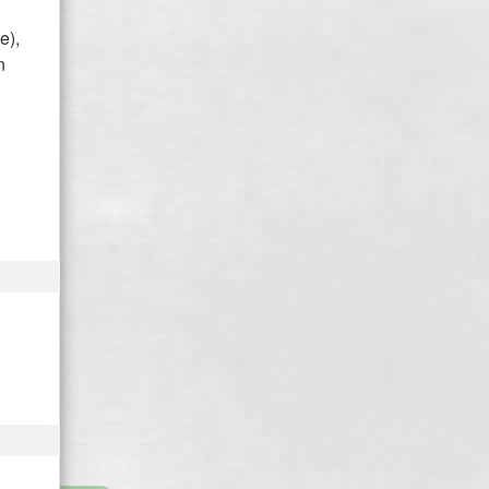
e),
n