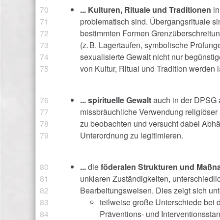
... Kulturen, Rituale und Traditionen
in
problematisch sind. Übergangsrituale s
bestimmten Formen Grenzüberschreitung
(z. B. Lagertaufen, symbolische Prüfung
sexualisierte Gewalt nicht nur begünsti
von Kultur, Ritual und Tradition werden 
... spirituelle Gewalt
auch in der DPSG a
missbräuchliche Verwendung religiöser S
zu beobachten und versucht dabei Abhä
Unterordnung zu legitimieren.
...
die
föderalen Strukturen und Maß
unklaren Zuständigkeiten, unterschied
Bearbeitungsweisen. Dies zeigt sich un
teilweise große Unterschiede bei 
Präventions- und Interventionssta