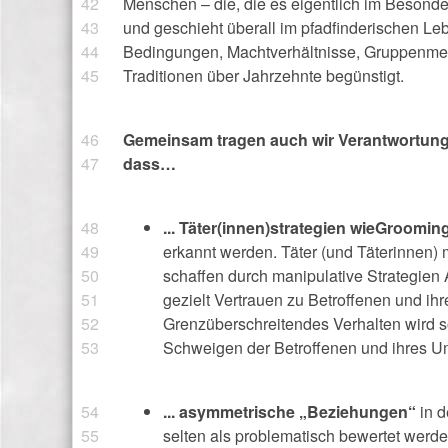
Menschen – die, die es eigentlich im Besonde
und geschieht überall im pfadfinderischen Le
Bedingungen, Machtverhältnisse, Gruppenmec
Traditionen über Jahrzehnte begünstigt.
Gemeinsam tragen auch wir Verantwortung f
dass…
... Täter(innen)strategien wie
Groomin
erkannt werden. Täter (und Täterinnen) 
schaffen durch manipulative Strategien 
gezielt Vertrauen zu Betroffenen und i
Grenzüberschreitendes Verhalten wird so
Schweigen der Betroffenen und ihres Um
... asymmetrische „Beziehungen“
in d
selten als problematisch bewertet werde