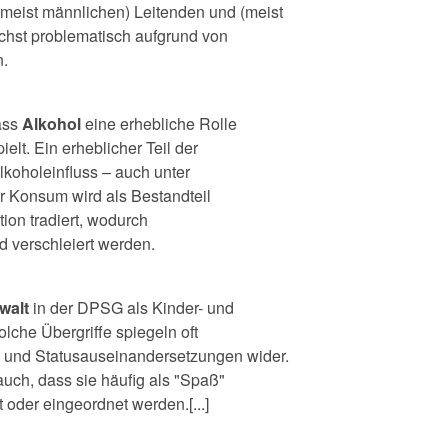
eist männlichen) Leitenden und (meist
chst problematisch aufgrund von
n.
ass
Alkohol
eine erhebliche Rolle
elt. Ein erheblicher Teil der
lkoholeinfluss – auch unter
r Konsum wird als Bestandteil
tion tradiert, wodurch
d verschleiert werden.
walt
in der DPSG als Kinder- und
olche Übergriffe spiegeln oft
 und Statusauseinandersetzungen wider.
auch, dass sie häufig als "Spaß"
 oder eingeordnet werden.[...]