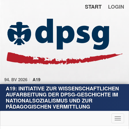
START
LOGIN
Zum Inhalt der Seite
Zur
Startseite
94. BV 2026
A19
A19: INITIATIVE ZUR WISSENSCHAFTLICHEN
AUFARBEITUNG DER DPSG-GESCHICHTE IM
NATIONALSOZIALISMUS UND ZUR
PÄDAGOGISCHEN VERMITTLUNG
Haup