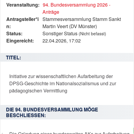
Diese
Veranstaltung:
94. Bundesversammlung 2026 -
Tabelle
Anträge
beschreibt
Antragsteller*i
Stammesversammlung Stamm Sankt
den
n:
Martin Veert (DV Münster)
Status,
Status:
Sonstiger Status
(Nicht befasst)
die
Eingereicht:
22.04.2026, 17:02
Antragstellerin
und
TITEL:
verschiedene
Rahmendaten
zum
Initiative zur wissenschaftlichen Aufarbeitung der
Antrag
DPSG-Geschichte im Nationalsozialismus und zur
pädagogischen Vermittlung
DIE 94. BUNDESVERSAMMLUNG MÖGE
BESCHLIESSEN:
Die Gründung eines bundesweiten AKs zur Aufarbeitung