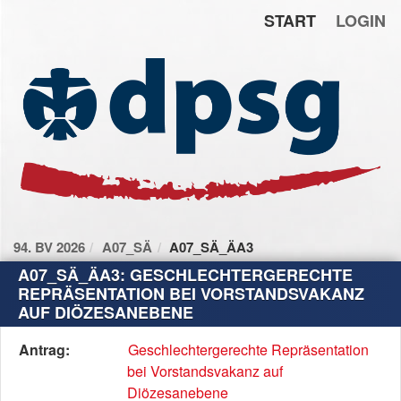
START
LOGIN
Zum Inhalt der Seite
Zur
Startseite
94. BV 2026
A07_SÄ
A07_SÄ_ÄA3
A07_SÄ_ÄA3: GESCHLECHTERGERECHTE
REPRÄSENTATION BEI VORSTANDSVAKANZ
AUF DIÖZESANEBENE
Diese
Antrag:
Geschlechtergerechte Repräsentation
Tabelle
bei Vorstandsvakanz auf
beschreibt
Diözesanebene