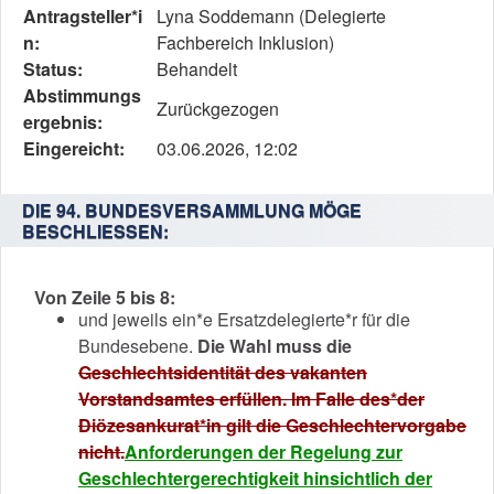
den
Antragsteller*i
Lyna Soddemann (Delegierte
Status,
n:
Fachbereich Inklusion)
die
Status:
Behandelt
Antragstellerin
Abstimmungs
Zurückgezogen
und
ergebnis:
verschiedene
Eingereicht:
03.06.2026, 12:02
Rahmendaten
zum
DIE 94. BUNDESVERSAMMLUNG MÖGE
Änderungsantrag
BESCHLIESSEN:
Von Zeile 5 bis 8:
und jeweils ein*e Ersatzdelegierte*r für die
Bundesebene.
Die Wahl muss die
Geschlechtsidentität des vakanten
Vorstandsamtes erfüllen. Im Falle des*der
Diözesankurat*in gilt die Geschlechtervorgabe
nicht.
Anforderungen der Regelung zur
Geschlechtergerechtigkeit hinsichtlich der