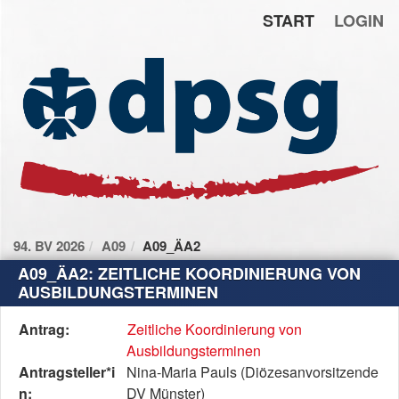
START
LOGIN
Zum Inhalt der Seite
Zur
Startseite
94. BV 2026
A09
A09_ÄA2
A09_ÄA2: ZEITLICHE KOORDINIERUNG VON
AUSBILDUNGSTERMINEN
Diese
Antrag:
Zeitliche Koordinierung von
Tabelle
Ausbildungsterminen
beschreibt
Antragsteller*i
Nina-Maria Pauls (Diözesanvorsitzende
den
n:
DV Münster)