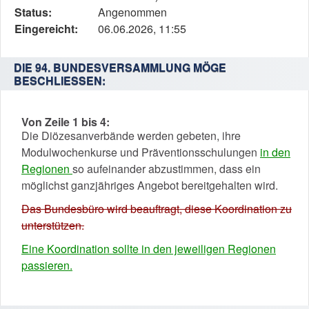
Status,
Status:
Angenommen
die
Eingereicht:
06.06.2026, 11:55
Antragstellerin
und
DIE 94. BUNDESVERSAMMLUNG MÖGE
verschiedene
BESCHLIESSEN:
Rahmendaten
zum
Von Zeile 1 bis 4:
Änderungsantrag
Die Diözesanverbände werden gebeten, ihre
Modulwochenkurse und Präventionsschulungen
in den
Regionen
so aufeinander abzustimmen, dass ein
möglichst ganzjähriges Angebot bereitgehalten wird.
Das Bundesbüro wird beauftragt, diese Koordination zu
unterstützen.
Eine Koordination sollte in den jeweiligen Regionen
passieren.