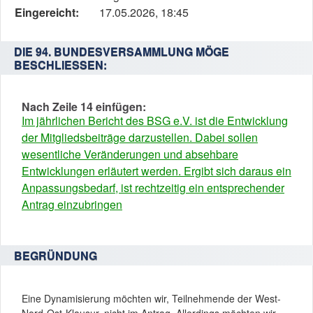
Status,
Eingereicht:
17.05.2026, 18:45
die
Antragstellerin
DIE 94. BUNDESVERSAMMLUNG MÖGE
und
BESCHLIESSEN:
verschiedene
Rahmendaten
Nach Zeile 14 einfügen:
zum
Im jährlichen Bericht des BSG e.V. ist die Entwicklung
Änderungsantrag
der Mitgliedsbeiträge darzustellen. Dabei sollen
wesentliche Veränderungen und absehbare
Entwicklungen erläutert werden. Ergibt sich daraus ein
Anpassungsbedarf, ist rechtzeitig ein entsprechender
Antrag einzubringen
BEGRÜNDUNG
Eine Dynamisierung möchten wir, Teilnehmende der West-
Nord-Ost-Klausur, nicht im Antrag. Allerdings möchten wir,