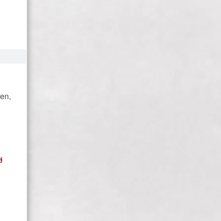
ren,
d