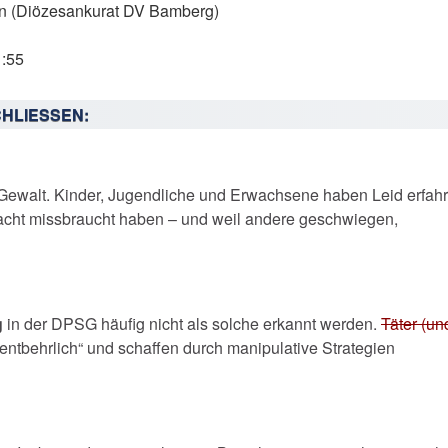
en (Diözesankurat DV Bamberg)
1:55
HLIESSEN:
er Gewalt. Kinder, Jugendliche und Erwachsene haben Leid erfah
acht missbraucht haben – und weil andere geschwiegen,
g
in der DPSG häufig nicht als solche erkannt werden.
Täter (un
ntbehrlich“ und schaffen durch manipulative Strategien