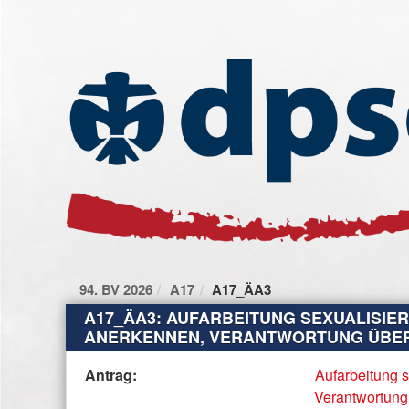
Zum Inhalt der Seite
Zur
Startseite
94. BV 2026
A17
A17_ÄA3
A17_ÄA3: AUFARBEITUNG SEXUALISIER
ANERKENNEN, VERANTWORTUNG ÜBER
Diese
Antrag:
Aufarbeitung s
Tabelle
Verantwortung