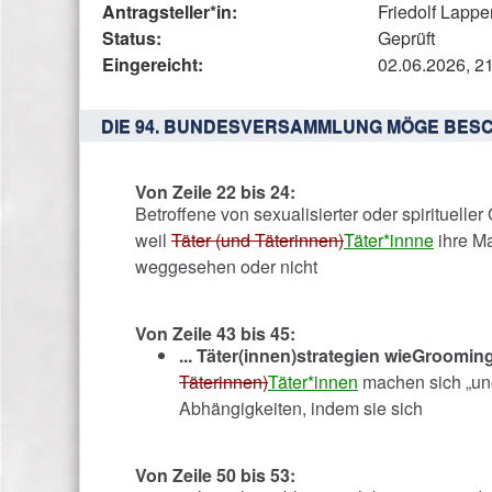
beschreibt
Antragsteller*in:
Friedolf Lapp
den
Status:
Geprüft
Status,
Eingereicht:
02.06.2026, 2
die
Antragstellerin
DIE 94. BUNDESVERSAMMLUNG MÖGE BESC
und
verschiedene
Von Zeile 22 bis 24:
Rahmendaten
Betroffene von sexualisierter oder spirituell
zum
weil
Täter (und Täterinnen)
Täter*innne
ihre M
Änderungsantrag
weggesehen oder nicht
Von Zeile 43 bis 45:
... Täter(innen)strategien wie
Groomin
Täterinnen)
Täter*innen
machen sich „une
Abhängigkeiten, indem sie sich
Von Zeile 50 bis 53: