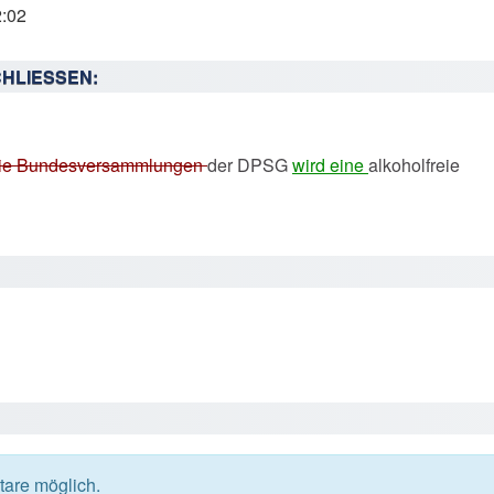
2:02
HLIESSEN:
die Bundesversammlungen
der DPSG
wird eine
alkoholfreie
are möglich.