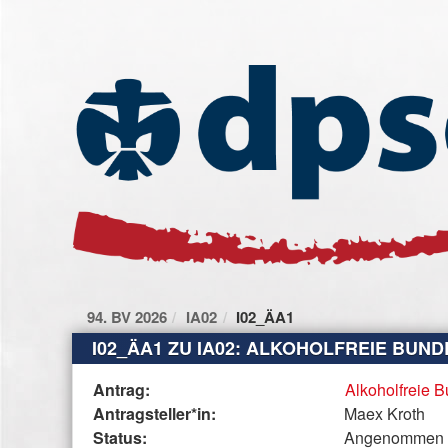
Zum Inhalt der Seite
Zur
Startseite
94. BV 2026
IA02
I02_ÄA1
I02_ÄA1 ZU IA02: ALKOHOLFREIE BU
Diese
Antrag:
Alkoholfreie
Tabelle
Antragsteller*in:
Maex Kroth
beschreibt
Status:
Angenommen