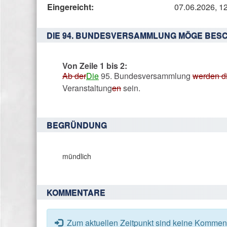
den
Eingereicht:
07.06.2026, 1
Status,
die
DIE 94. BUNDESVERSAMMLUNG MÖGE BESC
Antragstellerin
und
Von Zeile 1 bis 2:
verschiedene
Ab der
Die
95. Bundesversammlung
werden 
Rahmendaten
Veranstaltung
en
sein.
zum
Änderungsantrag
BEGRÜNDUNG
mündlich
KOMMENTARE
Zum aktuellen Zeitpunkt sind keine Komment