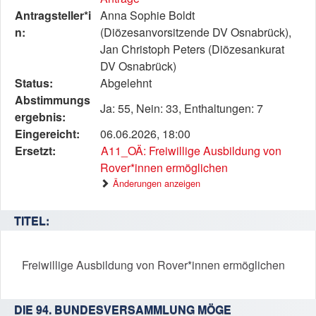
beschreibt
Antragsteller*i
Anna Sophie Boldt
den
n:
(Diözesanvorsitzende DV Osnabrück),
Status,
Jan Christoph Peters (Diözesankurat
die
DV Osnabrück)
Antragstellerin
Status:
Abgelehnt
und
Abstimmungs
Ja: 55, Nein: 33, Enthaltungen: 7
verschiedene
ergebnis:
Rahmendaten
Eingereicht:
06.06.2026, 18:00
zum
Ersetzt:
A11_OÄ: Freiwillige Ausbildung von
Antrag
Rover*innen ermöglichen
Änderungen anzeigen
TITEL:
Freiwillige Ausbildung von Rover*innen ermöglichen
DIE 94. BUNDESVERSAMMLUNG MÖGE