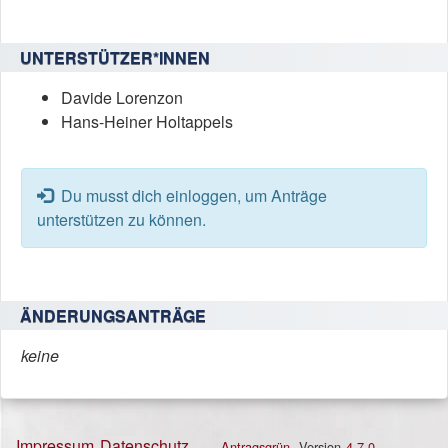
UNTERSTÜTZER*INNEN
Davide Lorenzon
Hans-Heiner Holtappels
Fehler:
Du musst dich einloggen, um Anträge
unterstützen zu können.
ÄNDERUNGSANTRÄGE
keine
Impressum
Datenschutz
Antragsgrün
, Version
4.7.0