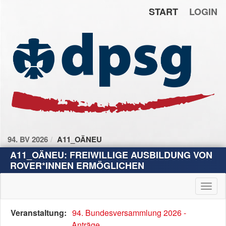
START
LOGIN
Zum Inhalt der Seite
Zur
Startseite
94. BV 2026
A11_OÄNEU
A11_OÄNEU: FREIWILLIGE AUSBILDUNG VON
ROVER*INNEN ERMÖGLICHEN
Haup
Diese
Veranstaltung:
94. Bundesversammlung 2026 -
Tabelle
Anträge